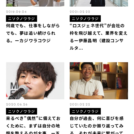
2019.09.04
2021.02.22
ニソクノワラジ
ニソクノワラジ
何歳でも、仕事をしながら
“ロスジェネ世代”が会社の
でも、夢は追い続けられ
枠を飛び越えて、業界を変え
る。ーカジワラコウジ
るー伊藤昌明（建設コンサ
ルタ...
2020.06.26
2021.02.22
ニソクノワラジ
ニソクノワラジ
来るべき”偶然”に備えてお
自分が過去、何に喜びを感
くために、まずは自分の地
じていたのか振り返ってみ
盤を整えるのが大事。ー五
る。それが未来に繋がって