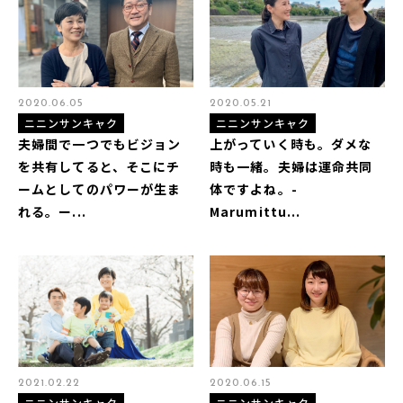
2020.06.05
2020.05.21
ニニンサンキャク
ニニンサンキャク
夫婦間で一つでもビジョン
上がっていく時も。ダメな
を共有してると、そこにチ
時も一緒。夫婦は運命共同
ームとしてのパワーが生ま
体ですよね。-
れる。ー...
Marumittu...
2021.02.22
2020.06.15
ニニンサンキャク
ニニンサンキャク