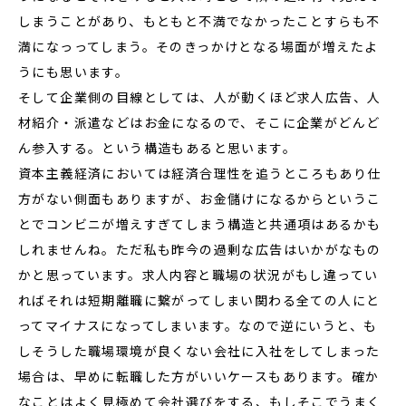
しまうことがあり、もともと不満でなかったことすらも不
満になっってしまう。そのきっかけとなる場面が増えたよ
うにも思います。
そして企業側の目線としては、人が動くほど求人広告、人
材紹介・派遣などはお金になるので、そこに企業がどんど
ん参入する。という構造もあると思います。
資本主義経済においては経済合理性を追うところもあり仕
方がない側面もありますが、お金儲けになるからというこ
とでコンビニが増えすぎてしまう構造と共通項はあるかも
しれませんね。ただ私も昨今の過剰な広告はいかがなもの
かと思っています。求人内容と職場の状況がもし違ってい
ればそれは短期離職に繋がってしまい関わる全ての人にと
ってマイナスになってしまいます。なので逆にいうと、も
しそうした職場環境が良くない会社に入社をしてしまった
場合は、早めに転職した方がいいケースもあります。確か
なことはよく見極めて会社選びをする、もしそこでうまく