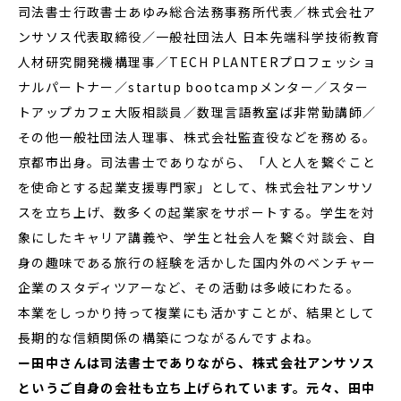
司法書⼠⾏政書⼠あゆみ総合法務事務所代表／株式会社ア
ンサソス代表取締役／⼀般社団法⼈ ⽇本先端科学技術教育
⼈材研究開発機構理事／TECH PLANTERプロフェッショ
ナルパートナー／startup bootcampメンター／スター
トアップカフェ⼤阪相談員／数理⾔語教室ば⾮常勤講師／
その他一般社団法人理事、株式会社監査役などを務める。
京都市出身。司法書士でありながら、「人と人を繋ぐこと
を使命とする起業支援専門家」として、株式会社アンサソ
スを立ち上げ、数多くの起業家をサポートする。学生を対
象にしたキャリア講義や、学生と社会人を繋ぐ対談会、自
身の趣味である旅行の経験を活かした国内外のベンチャー
企業のスタディツアーなど、その活動は多岐にわたる。
本業をしっかり持って複業にも活かすことが、結果として
長期的な信頼関係の構築につながるんですよね。
ー田中さんは司法書士でありながら、株式会社アンサソス
というご自身の会社も立ち上げられています。元々、田中