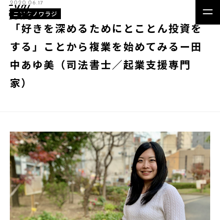
2020.06.17
ニソクノワラジ
「好きを深めるためにとことん投資を
する」ことから複業を始めてみるー田
中あゆ美（司法書士／起業支援専門
家）