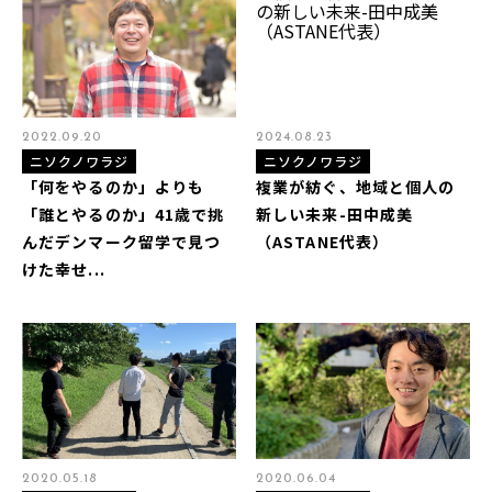
2022.09.20
2024.08.23
ニソクノワラジ
ニソクノワラジ
「何をやるのか」よりも
複業が紡ぐ、地域と個人の
「誰とやるのか」41歳で挑
新しい未来-田中成美
んだデンマーク留学で見つ
（ASTANE代表）
けた幸せ...
2020.05.18
2020.06.04