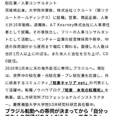
駐在妻／人事コンサルタント
茨城県出身。大学院卒業後、株式会社リクルート（現リク
ルートホールディングス）に就職。営業、商品企画、人事
と計10年勤務。退職後、A.T Kearney株式会社に人事責任
者として就職。その後独立し、フリーの人事コンサルタン
トとして活動し、ベンチャー企業の経営陣採用や新卒、中
途の採用設計から運用まで幅広く関わる。面接した人数は
合計1万人以上にのぼる。また友人と会社を立ち上げ、CO
O就任。
2020年1月末に夫の海外赴任に帯同しブラジルへ。現在
は、世界中の駐在妻・元駐在妻・プレ駐在妻を応援し、共
に成長するコミュニティ
『駐妻キャリア net』
の代表とし
て活躍中。転職ノウハウブログ
『駐妻 本気の転職術』
を
執筆。話し方研究所プロフェッショナルインストラクタ
ー。慶應義塾大学大学院SDM研究科研究員在籍中。
ブラジル転勤への帯同が決まってから「自分っ