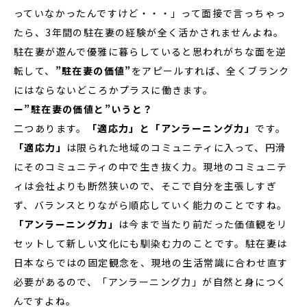
っていなかったんですけど・・・」って面接で言っちゃっ
たら、3年間の駐在妻の経験が全く活かされませんよね。
駐在妻が遊んで優雅に暮らしていると思われがちな面を逆
転して、
”駐在妻の価値”
をアピールすれば、全くブランク
にはならないどころかプラスに働きます。
ー”駐在妻の価値と”いうと？
二つあります。
「適応力」と「アンラーニング力」
です。
「適応力」
は限られた地域のコミュニティに入って、円滑
にそのコミュニティの中で生き抜く力。現地のコミュニテ
ィは会社よりも断然狭いので、そこで自分を主張しすぎ
ず、バランスとりながら順応していく能力のことですね。
「アンラーニング力」
は今まで当たり前だった価値観をリ
セットして新しい文化にも馴染む力のことです。駐在妻は
日本ならではの固定観念を、現地の生活常識に合わせ直す
必要があるので、「アンラーニング力」が自然と身につく
んですよね。