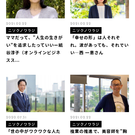
2021.02.22
2021.02.22
ニソクノワラジ
ニソクノワラジ
ママだって、”人生の生きが
「幸せの形」は人それぞ
い”を追求したっていいー紙
れ。波があっても、それでい
谷淳子（オンラインビジネ
い―西 一恵さん
スス...
2020.07.31
2021.02.22
ニソクノワラジ
ニソクノワラジ
「世の中がワクワクな人た
複業の推進で、美容師を”胸