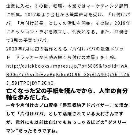
企業に入社。その後、転職。本業ではマーケティング部門
に所属。2017年より会社から兼業許可を受け、「片付けパ
パ」「片付け部長」としての活動を開始。その後、2019年
にミッション・ラボを設立し、代表となる。また、共働き
で3児の子育てパパ。
2020年7月に初の著作となる『片付けパパの最強メソッ
ド ドラッカーから読み解く片付けの本質』を上梓。
http://quickbooks.impress.jp/?p=5889&fbclid=IwA
R00uZ779srJbHzeBqKikmOC96_G8jV1A40QcY6TtZ6
3_59fTPOjDYT2CnQ
亡くなった父の手紙を読んでから、人生の自分
軸を歩みだした。
ー今や片付けのプロ資格「整理収納アドバイザー」を活か
して「片付けパパ」として活躍されている大村さんです
が、意外にも以前は自分でもおっしゃるほどの”ダメリー
マン”だったそうですね。