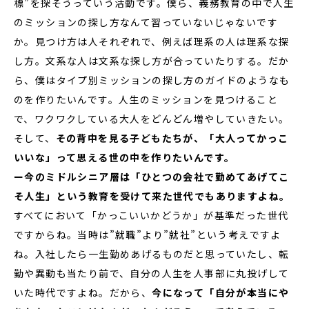
標”を探そうっていう活動です。僕ら、義務教育の中で人生
のミッションの探し方なんて習っていないじゃないです
か。見つけ方は人それぞれで、例えば理系の人は理系な探
し方。文系な人は文系な探し方が合っていたりする。だか
ら、僕はタイプ別ミッションの探し方のガイドのようなも
のを作りたいんです。人生のミッションを見つけること
で、ワクワクしている大人をどんどん増やしていきたい。
そして、
その背中を見る子どもたちが、「大人ってかっこ
いいな」って思える世の中を作りたいんです。
ー今のミドルシニア層は「ひとつの会社で勤めてあげてこ
そ人生」という教育を受けて来た世代でもありますよね。
すべてにおいて「かっこいいかどうか」が基準だった世代
ですからね。当時は”就職”より”就社”という考えですよ
ね。入社したら一生勤めあげるものだと思っていたし、転
勤や異動も当たり前で、自分の人生を人事部に丸投げして
いた時代ですよね。だから、
今になって「自分が本当にや