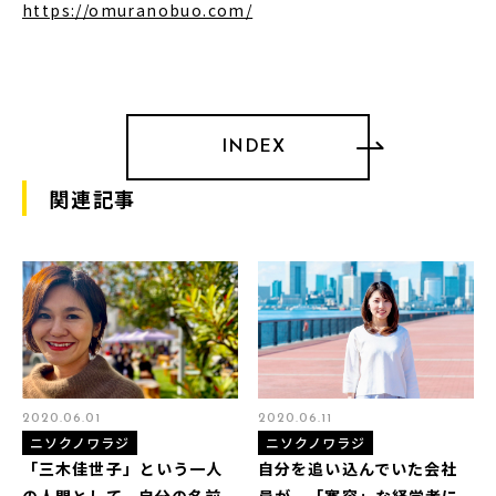
https://omuranobuo.com/
INDEX
関連記事
2020.06.01
2020.06.11
ニソクノワラジ
ニソクノワラジ
「三木佳世子」という一人
自分を追い込んでいた会社
の人間として、自分の名前
員が、「寛容」な経営者に