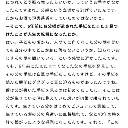
につれてどう振る舞ったらいいか、っていうお手本がなか
ったんですよね。父親という立場から逃げていたんです。
だからお酒で現実逃避をしていたのではないかと。
ーそこで、6年前にお父様が遺された手紙をたまたま見つ
けたことが人生の転機になったとか。
はい。子どもの頃から、人づてに亡くなった父の話を聞い
ても自分の中でどこか腑に落ちないというか、知らないお
じさんの話を聞いている、という感覚に近かったんです。
でも、6年前にたまたま亡くなった父の手紙を発見して。
その父の手紙は自筆の手紙だったんですけど、その手紙を
読んだ瞬間にグググっと真に迫るものがあったんですね。
僕は父が書いた手紙を見るのは初めてだったし、そこには
父が生きている時に抱えていた想いが肉筆で綴られていた
んです。生きている父をはじめてビジュアルで意識して、
生きている頃の父の息遣いに直接触れて、父と40年の時を
経て繋がったような感覚になったんです。それで、「この