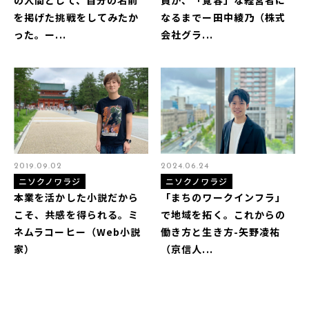
を掲げた挑戦をしてみたか
なるまでー田中綾乃（株式
った。ー...
会社グラ...
2019.09.02
2024.06.24
ニソクノワラジ
ニソクノワラジ
本業を活かした小説だから
「まちのワークインフラ」
こそ、共感を得られる。ミ
で地域を拓く。これからの
ネムラコーヒー（Web小説
働き方と生き方-矢野凌祐
家）
（京信人...