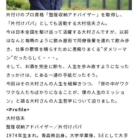
片付けのプロ資格「整理収納アドバイザー」を取得し、
「片付けパパ」としても活動する大村信夫さん。
今は日本全国を駆け巡って活躍する大村さんですが、以前
はなんと毎晩のように飲み屋街で同僚後輩を連れて飲み歩
き、仕事の鬱憤を晴らすために愚痴りまくる”ダメリーマ
ン”だったらしく・・・。
そして、お酒を完全に断ち、人生を歩み直すようになった
きっかけは、とある一通の手紙だったそう。
今回はその大村さんの人生を紐解きつつ、「世の中がワク
ワクな人たちばかりになることが、僕の人生のミッショ
ン」と語る大村さんの人生哲学について迫りました。
<Profile>
大村信夫
整理収納アドバイザー／片付けパパ
1974年生まれ。青森県出身。大学卒業後、SEとして大手